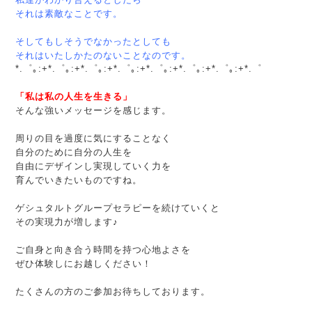
それは素敵なことです。
そしてもしそうでなかったとしても
それはいたしかたのないことなのです。
*.゜｡:+*.゜｡:+*.゜｡:+*.゜｡:+*.゜｡:+*.゜｡:+*.゜｡:+*.゜
「私は私の人生を生きる」
そんな強いメッセージを感じます。
周りの目を過度に気にすることなく
自分のために自分の人生を
自由にデザインし実現していく力を
育んでいきたいものですね。
ゲシュタルトグループセラピーを続けていくと
その実現力が増します♪
ご自身と向き合う時間を持つ心地よさを
ぜひ体験しにお越しください！
たくさんの方のご参加お待ちしております。