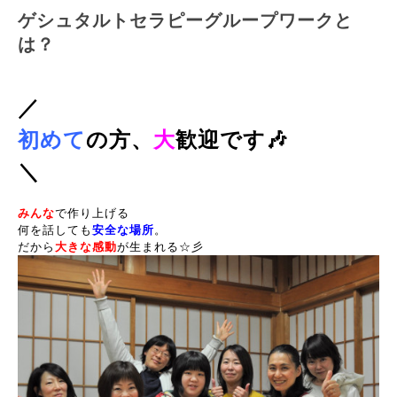
ゲシュタルトセラピーグループワークと
は？
／
初めて
の方、
大
歓迎です🎶
＼
みんな
で作り上げる
何を話しても
安全な場所
。
だから
大きな感動
が生まれる☆彡