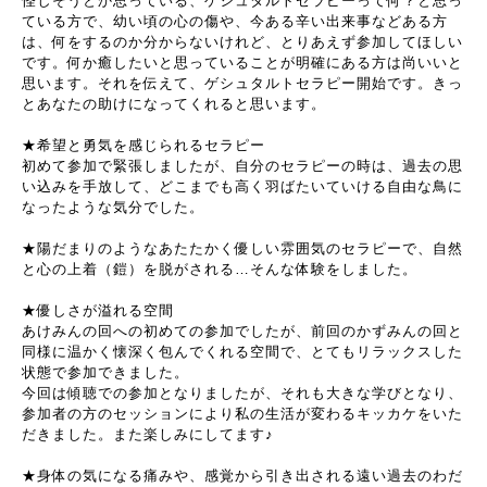
怪しそうとか思っている、ゲシュタルトセラピーって何？と思っ
ている方で、幼い頃の心の傷や、今ある辛い出来事などある方
は、何をするのか分からないけれど、とりあえず参加してほしい
です。何か癒したいと思っていることが明確にある方は尚いいと
思います。それを伝えて、ゲシュタルトセラピー開始です。きっ
とあなたの助けになってくれると思います。
★希望と勇気を感じられるセラピー
初めて参加で緊張しましたが、自分のセラピーの時は、過去の思
い込みを手放して、どこまでも高く羽ばたいていける自由な鳥に
なったような気分でした。
★陽だまりのようなあたたかく優しい雰囲気のセラピーで、自然
と心の上着（鎧）を脱がされる…そんな体験をしました。
★優しさが溢れる空間
あけみんの回への初めての参加でしたが、前回のかずみんの回と
同様に温かく懐深く包んでくれる空間で、とてもリラックスした
状態で参加できました。
今回は傾聴での参加となりましたが、それも大きな学びとなり、
参加者の方のセッションにより私の生活が変わるキッカケをいた
だきました。また楽しみにしてます♪
★身体の気になる痛みや、感覚から引き出される遠い過去のわだ