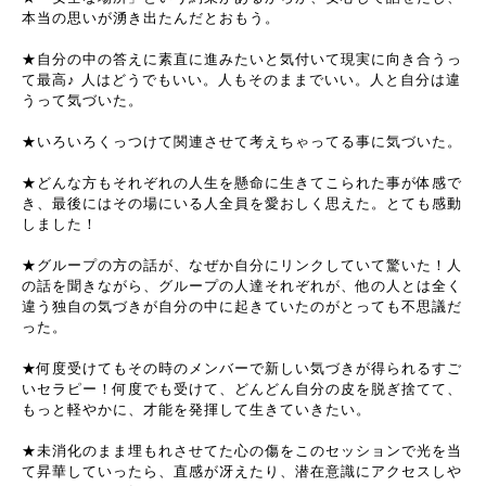
本当の思いが湧き出たんだとおもう。
★自分の中の答えに素直に進みたいと気付いて現実に向き合うっ
て最高♪ 人はどうでもいい。人もそのままでいい。人と自分は違
うって気づいた。
★いろいろくっつけて関連させて考えちゃってる事に気づいた。
★どんな方もそれぞれの人生を懸命に生きてこられた事が体感で
き、最後にはその場にいる人全員を愛おしく思えた。とても感動
しました！
★グループの方の話が、なぜか自分にリンクしていて驚いた！人
の話を聞きながら、グループの人達それぞれが、他の人とは全く
違う独自の気づきが自分の中に起きていたのがとっても不思議だ
った。
★何度受けてもその時のメンバーで新しい気づきが得られるすご
いセラピー！何度でも受けて、どんどん自分の皮を脱ぎ捨てて、
もっと軽やかに、才能を発揮して生きていきたい。
★未消化のまま埋もれさせてた心の傷をこのセッションで光を当
て昇華していったら、直感が冴えたり、潜在意識にアクセスしや