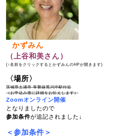
かずみん
（
上谷和美さん
）
(↑名前をクリックするとかずみんのHPが開きます)
〈場所〉
茨城県土浦市 常磐線荒川沖駅付近
（お申込み後に詳細をお伝えします）
Zoomオンライン開催
となりましたので
参加条件
が追記されました↓
＜参加条件＞