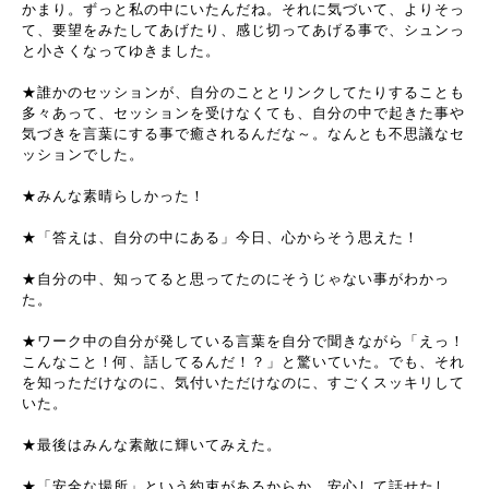
かまり。ずっと私の中にいたんだね。それに気づいて、よりそっ
て、要望をみたしてあげたり、感じ切ってあげる事で、シュンっ
と小さくなってゆきました。
★誰かのセッションが、自分のこととリンクしてたりすることも
多々あって、セッションを受けなくても、自分の中で起きた事や
気づきを言葉にする事で癒されるんだな～。なんとも不思議なセ
ッションでした。
★みんな素晴らしかった！
★「答えは、自分の中にある」今日、心からそう思えた！
★自分の中、知ってると思ってたのにそうじゃない事がわかっ
た。
★ワーク中の自分が発している言葉を自分で聞きながら「えっ！
こんなこと！何、話してるんだ！？」と驚いていた。でも、それ
を知っただけなのに、気付いただけなのに、すごくスッキリして
いた。
★最後はみんな素敵に輝いてみえた。
★「安全な場所」という約束があるからか、安心して話せたし、