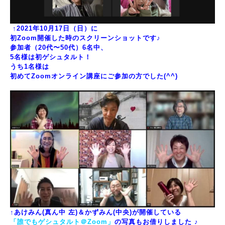
↑2021年10月17日（日）に
初Zoom開催した時のスクリーンショットです♪
参加者（20代〜50代）6名中、
5名様は初ゲシュタルト！
うち1名様は
初めてZoomオンライン講座にご参加の方でした(^^)
↑あけみん(真ん中 左)＆かずみん(中央)が開催している
「
誰でもゲシュタルト＠Zoom
」
の写真もお借りしました
♪