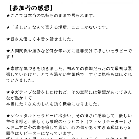
【参加者の感想】
★ここでは本当の気持ちのままで居られます。
★「苦しい」なんて言える場所、ここしかないです。
★皆さん優しく本音を話せました。
★人間関係や痛みなど何か辛い方に是非受けてほしいセラピーで
す！
★素敵な気づきを頂きました。初めての参加だったので最初は緊
張していたけど、とても温かい空気感で、すぐに気持ちはほぐれ
ていきました。
★ネガティブな話をしたけれど、その空間には希望があってみん
なが温かくて
本当にたくさんのものを頂く機会になりました。
★ゲシュタルトセラピーに出会い、その凄さに感動して、優しい
主催者様と、優しくも凄腕のセラピスト（ファシリテーター）さ
んお二方に心の傷を癒して貰い、心の傷がありすぎる私はもう5
回位はリピーターになっています。