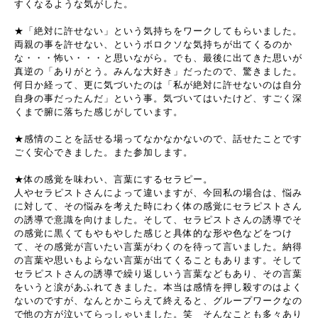
すくなるような気がした。
★「絶対に許せない」という気持ちをワークしてもらいました。
両親の事を許せない、というボロクソな気持ちが出てくるのか
な・・・怖い・・・と思いながら。でも、最後に出てきた思いが
真逆の「ありがとう。みんな大好き」だったので、驚きました。
何日か経って、更に気づいたのは「私が絶対に許せないのは自分
自身の事だったんだ」という事。気づいてはいたけど、すごく深
くまで腑に落ちた感じがしています。
★感情のことを話せる場ってなかなかないので、話せたことです
ごく安心できました。また参加します。
★体の感覚を味わい、言葉にするセラピー。
人やセラピストさんによって違いますが、今回私の場合は、悩み
に対して、その悩みを考えた時にわく体の感覚にセラピストさん
の誘導で意識を向けました。そして、セラピストさんの誘導でそ
の感覚に黒くてもやもやした感じと具体的な形や色などをつけ
て、その感覚が言いたい言葉がわくのを待って言いました。納得
の言葉や思いもよらない言葉が出てくることもあります。そして
セラピストさんの誘導で繰り返しいう言葉などもあり、その言葉
をいうと涙があふれてきました。本当は感情を押し殺すのはよく
ないのですが、なんとかこらえて終えると、グループワークなの
で他の方が泣いてらっしゃいました。笑 そんなことも多々あり