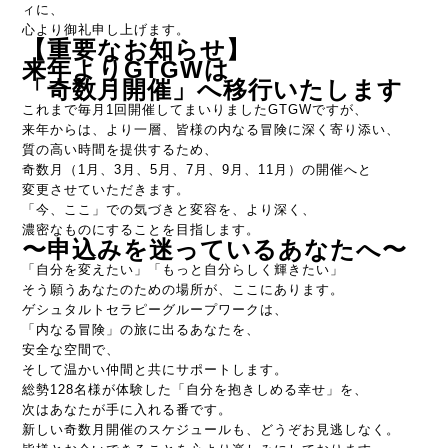
ィに、
心より御礼申し上げます。
【重要なお知らせ】
来年よりGTGWは
「奇数月開催」へ移行いたします
これまで毎月1回開催してまいりましたGTGWですが、
来年
からは、より一層、皆様の内なる冒険に深く寄り添い、
質の高い時間を提供するため、
奇数月（1月、3月、5月、7月、9月、11月）の開催
へと
変更させていただきます。
「今、ここ」
での気づきと変容を、より深く、
濃密なものにすることを目指します。
〜申込みを迷っているあなたへ〜
「自分を変えたい」「もっと自分らしく輝きたい」
そう願うあなたのための場所が、ここにあります。
ゲシュタルトセラピーグループワークは、
「内なる冒険」
の旅に出るあなたを、
安全な空間で、
そして温かい仲間と共にサポートします。
総勢128名様が体験した「自分を抱きしめる幸せ」を、
次はあなたが手に入れる番です。
新しい奇数月開催のスケジュールも、どうぞお見逃しなく。